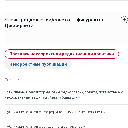
Члены редколлегии/совета — фигуранты
Диссернета
Защиты членов
Имя
Степень
свои
чужие
Признаки некорректной редакционной политики
Бурков Владимир
д. тех.н.
0
3
Николаевич
Некорректные публикации
Признак
Есть главные редакторы/члены редколлегии/совета, причастные к
некорректным защитам и/или публикациям
Публикация статей с неоформленными заимствованиями
Публикация статей с загадочным авторством