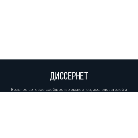
ДИССЕРНЕТ
Вольное сетевое сообщество экспертов, исследователей и
репортеров, посвящающих свой труд разоблачениям мошенников,
фальсификаторов и лжецов. Пишите нам на
info@dissernet.org.
Поддержать проект
МЫ В СОЦСЕТЯХ