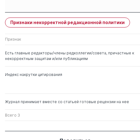
Защиты членов
Имя
Степень
свои
чужие
Признаки некорректной редакционной политики
Хоружий Людмила
д. э.н.
0
3
Ивановна
Признак
Никифорова Елена
д. э.н.
0
8
Есть главные редакторы/члены редколлегии/совета, причастные к
Владимировна
некорректным защитам и/или публикациям
Гетьман Виктор
д. э.н.
0
3
Индекс накрутки цитирования
Григорьевич
Мельник Маргарита
д. э.н.
0
15
Викторовна
Журнал принимает вместе со статьей готовые рецензии на нее
Голосов Олег
д. э.н.
0
1
Всего 3
Викторович