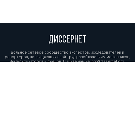
ДИССЕРНЕТ
Вольное сетевое сообщество экспертов, исследователей и
репортеров, посвящающих свой труд разоблачениям мошенников,
фальсификаторов и лжецов. Пишите нам на
info@dissernet.org.
Поддержать проект
МЫ В СОЦСЕТЯХ
© Вольное сетевое сообщество
«Диссернет». 2013—2026