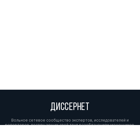
ДИССЕРНЕТ
Вольное сетевое сообщество экспертов, исследователей и
репортеров, посвящающих свой труд разоблачениям мошенников,
фальсификаторов и лжецов. Пишите нам на
info@dissernet.org.