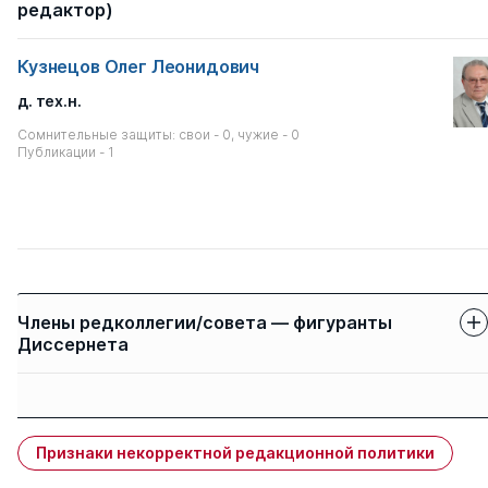
редактор)
Кузнецов Олег Леонидович
д. тех.н.
Сомнительные защиты: свои - 0, чужие - 0
Публикации - 1
Члены редколлегии/совета — фигуранты
Диссернета
Защиты членов
Имя
Степень
свои
чужие
Признаки некорректной редакционной политики
Суслов Юрий
д. э.н.
0
1