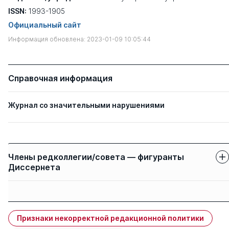
ISSN:
1993-1905
Официальный сайт
Информация обновлена: 2023-01-09 10:05:44
Справочная информация
Журнал со значительными нарушениями
Члены редколлегии/совета — фигуранты
Диссернета
Защиты членов
Имя
Степень
свои
чужие
Признаки некорректной редакционной политики
Архипова Надежда
д. э.н.
0
6