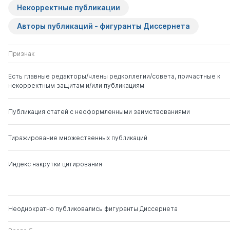
Ивановна
Некорректные публикации
Авторы публикаций - фигуранты Диссернета
Савенков Александр
д. пед.н.
0
3
Ильич
д. псих.н.
Признак
Стерликов Федор
д. э.н.
0
64
Есть главные редакторы/члены редколлегии/совета, причастные к
Федорович
некорректным защитам и/или публикациям
Глазырин Михаил
д. э.н.
0
6
Публикация статей с неоформленными заимствованиями
Васильевич
Тиражирование множественных публикаций
Индекс накрутки цитирования
Неоднократно публиковались фигуранты Диссернета