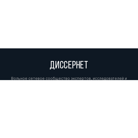
ДИССЕРНЕТ
Вольное сетевое сообщество экспертов, исследователей и
репортеров, посвящающих свой труд разоблачениям мошенников,
фальсификаторов и лжецов. Пишите нам на
info@dissernet.org.
Поддержать проект
МЫ В СОЦСЕТЯХ