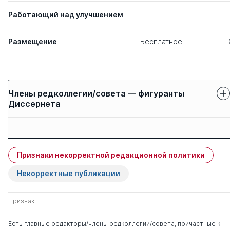
Работающий над улучшением
Размещение
Бесплатное
Члены редколлегии/совета — фигуранты
Диссернета
Защиты членов
Имя
Степень
свои
чужие
Признаки некорректной редакционной политики
Гильмеева Римма
д. пед.н.
0
3
Хамидовна
Некорректные публикации
Признак
Есть главные редакторы/члены редколлегии/совета, причастные к