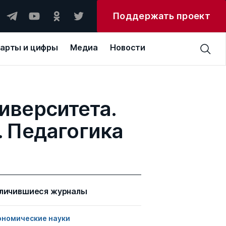
Поддержать проект
арты и цифры
Медиа
Новости
иверситета.
. Педагогика
личившиеся журналы
ономические науки