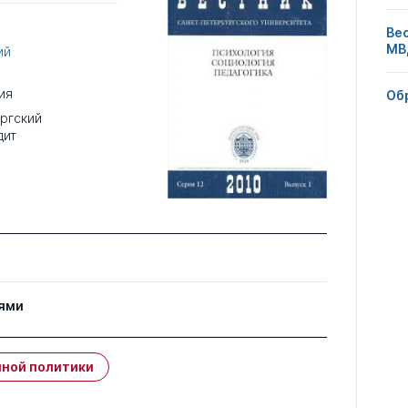
Ве
МВ
ий
ия
Об
ргский
дит
ями
ной политики