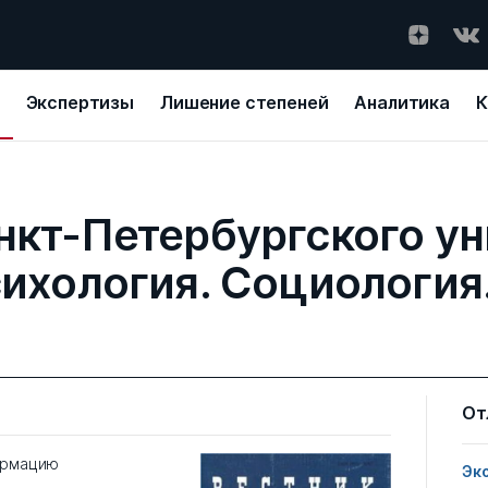
Экспертизы
Лишение степеней
Аналитика
К
нкт-Петербургского ун
сихология. Социология
От
ормацию
Эк