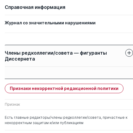
Справочная информация
Журнал со значительными нарушениями
Члены редколлегии/совета — фигуранты
Диссернета
Защиты членов
Имя
Степень
свои
чужие
Признаки некорректной редакционной политики
Лобзин Юрий
д. мед. н.
0
2
Владимирович
Признак
Лобзин Сергей
д. мед. н.
0
3
Есть главные редакторы/члены редколлегии/совета, причастные к
Владимирович
некорректным защитам и/или публикациям