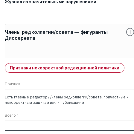
Журнал со значительными нарушениями
Члены редколлегии/совета — фигуранты
Диссернета
Защиты членов
Имя
Степень
свои
чужие
Признаки некорректной редакционной политики
Гильмиярова Фрида
д. мед. н.
0
3
Насыровна
Признак
Попова Тамара
д. биолог.н.
0
1
Есть главные редакторы/члены редколлегии/совета, причастные к
Сергеевна
некорректным защитам и/или публикациям
Онищенко Геннадий
д. мед. н.
0
1
Всего 1
Григорьевич