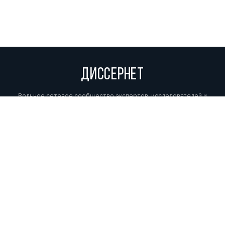
ДИССЕРНЕТ
Вольное сетевое сообщество экспертов, исследователей и
репортеров, посвящающих свой труд разоблачениям мошенников,
фальсификаторов и лжецов. Пишите нам на
info@dissernet.org.
Поддержать проект
МЫ В СОЦСЕТЯХ
© Вольное сетевое сообщество
«Диссернет». 2013—2026