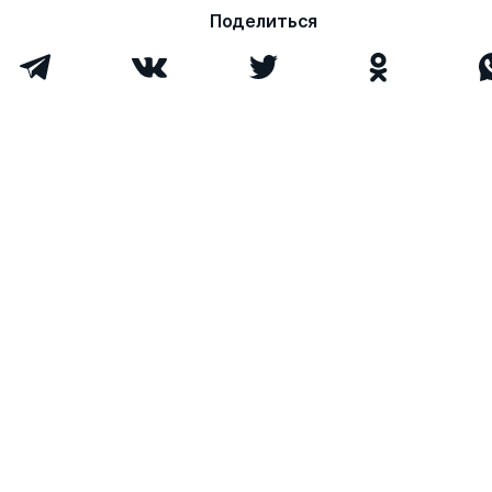
Никитюк Дмитрий
0
0
Поделиться
Борисович
Голухова Елена
д. мед. н.
0
0
Зеликовна