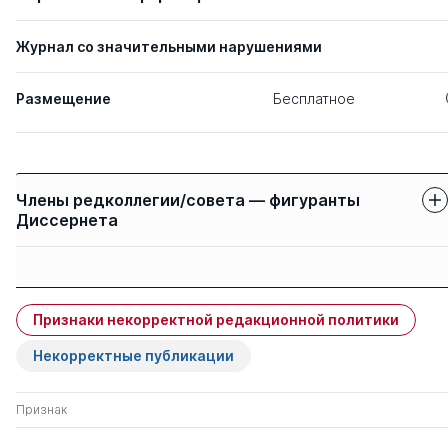
Журнал со значительными нарушениями
Размещение
Бесплатное
Члены редколлегии/совета — фигуранты
Диссернета
Защиты членов
Имя
Степень
свои
чужие
Признаки некорректной редакционной политики
Дамбаев Георгий
д. мед. н.
0
2
Цыренович
Некорректные публикации
Признак