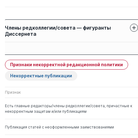
Члены редколлегии/совета — фигуранты
Диссернета
Защиты членов
Имя
Степень
свои
чужие
Признаки некорректной редакционной политики
Гришко Александр
д. ю.н.
0
11
Яковлевич
Некорректные публикации
Баранов Павел Петрович
д. ю.н.
0
7
Признак
Есть главные редакторы/члены редколлегии/совета, причастные к
Химичева Ольга
д. ю.н.
0
2
некорректным защитам и/или публикациям
Викторовна
Публикация статей с неоформленными заимствованиями
Григорьев Виктор
д. ю.н.
0
6
Николаевич