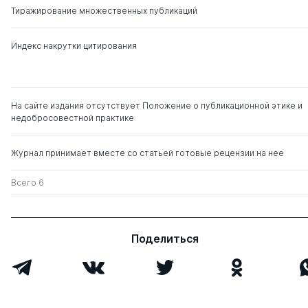
Тиражирование множественных публикаций
Овчинников Алексей
д. ю.н.
0
9
Игоревич
Индекс накрутки цитирования
На сайте издания отсутствует Положение о публикационной этике и
недобросовестной практике
Журнал принимает вместе со статьей готовые рецензии на нее
Всего 6
Поделиться