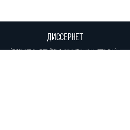
ДИССЕРНЕТ
Вольное сетевое сообщество экспертов, исследователей и
репортеров, посвящающих свой труд разоблачениям мошенников,
фальсификаторов и лжецов. Пишите нам на
info@dissernet.org.
Поддержать проект
МЫ В СОЦСЕТЯХ
© Вольное сетевое сообщество
«Диссернет». 2013—2026