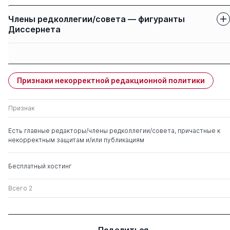
Члены редколлегии/совета — фигуранты
Диссернета
Защиты членов
Имя
Степень
свои
чужие
Признаки некорректной редакционной политики
Краюшкин Александр
0
2
Иванович
Признак
Зайратьянц Олег
д. мед. н.
0
1
Есть главные редакторы/члены редколлегии/совета, причастные к
Вадимович
некорректным защитам и/или публикациям
Бесплатный хостинг
Всего 2