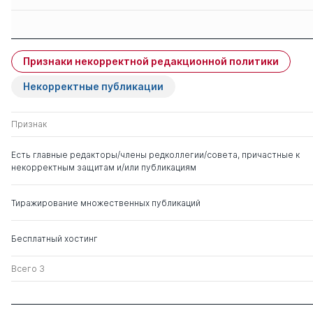
Защиты членов
Имя
Степень
свои
чужие
Признаки некорректной редакционной политики
Онищенко Геннадий
д. мед. н.
0
1
Григорьевич
Некорректные публикации
Признак
Есть главные редакторы/члены редколлегии/совета, причастные к
некорректным защитам и/или публикациям
Тиражирование множественных публикаций
Бесплатный хостинг
Всего 3