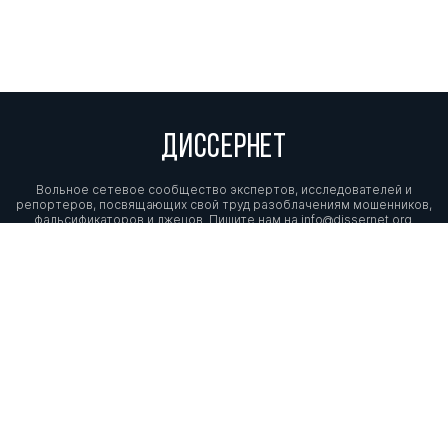
ДИССЕРНЕТ
Вольное сетевое сообщество экспертов, исследователей и
репортеров, посвящающих свой труд разоблачениям мошенников,
фальсификаторов и лжецов. Пишите нам на
info@dissernet.org.
Поддержать проект
МЫ В СОЦСЕТЯХ
© Вольное сетевое сообщество
«Диссернет». 2013—2026