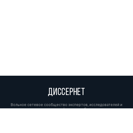
ДИССЕРНЕТ
Вольное сетевое сообщество экспертов, исследователей и
репортеров, посвящающих свой труд разоблачениям мошенников,
фальсификаторов и лжецов. Пишите нам на
info@dissernet.org.
Поддержать проект