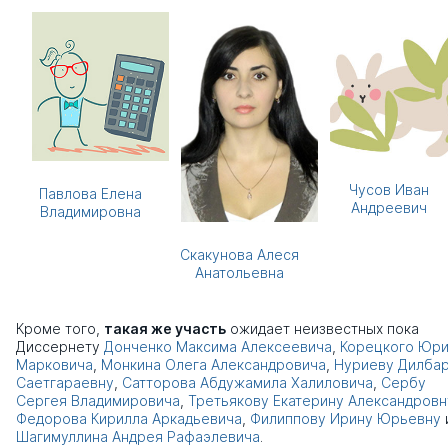
Чусов Иван
Павлова Елена
Андреевич
Владимировна
Скакунова Алеся
Анатольевна
Кроме того,
такая же участь
ожидает неизвестных пока
Диссернету
Донченко Максима Алексеевича
,
Корецкого Юр
Марковича
,
Монкина Олега Александровича
,
Нуриеву Дилба
Саетгараевну
,
Сатторова Абдужамила Халиловича
,
Сербу
Сергея Владимировича
,
Третьякову Екатерину Александровн
Федорова Кирилла Аркадьевича
,
Филиппову Ирину Юрьевну
Шагимуллина Андрея Рафаэлевича
.