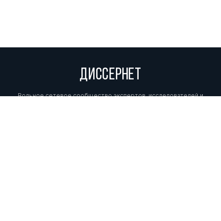
ДИССЕРНЕТ
Вольное сетевое сообщество экспертов, исследователей и
репортеров, посвящающих свой труд разоблачениям мошенников,
фальсификаторов и лжецов. Пишите нам на
info@dissernet.org.
Поддержать проект
МЫ В СОЦСЕТЯХ
© Вольное сетевое сообщество
«Диссернет». 2013—2026