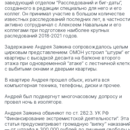
заведующий отделом “Расследований и биг-даты”,
созданного в редакции специально для него и его
коллег. Он принимал участие в большом количестве
известных расследований последних лет, в частности
активно сотрудничал с Алексеем Навальным и его
коллегами при подготовке наиболее крупных
раследований 2018-2021 годов.
Задержание Андрея Заякина сопровождалось целым
цирковым представлением: ОМОН устроил “штурм” ег
квартиры с высадкой десанта на балконе второго
этажа при одновременной “атаке” с лестничной клетк
с выбитыми окнами и дверьми квартиры.
В квартире Андрея прошел обыск, изъята вся
компьютерная техника, телефоны, диски и прочее.
Андрей был подвергнут многочасовому допросу и
провел ночь в изоляторе.
Андрея Заякина обвиняют по ст. 282.3. УК РФ
"Финансирование экстремистской деятельности". Эта
статья предусматривает громадную “вилку” наказани
— от штрафа в 300 000 рублей до лишения свободы 