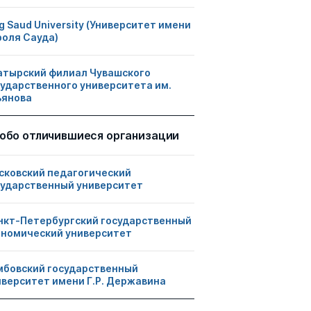
g Saud University (Университет имени
роля Сауда)
атырский филиал Чувашского
сударственного университета им.
ьянова
обо отличившиеся организации
сковский педагогический
сударственный университет
нкт-Петербургский государственный
ономический университет
мбовский государственный
иверситет имени Г.Р. Державина