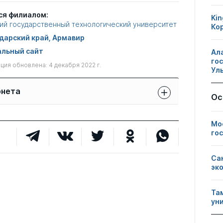
ся филиалом:
Kin
ий государственный технологический университет
Ко
дарский край, Армавир
льный сайт
Ал
го
ия обновлена: 4 декабря 2022 г.
Ул
рнета
Ос
Защиты сотрудников:
Публикации
Другие
свои
Мо
сотрудников
нарушения
чужие
го
0
10
0
Са
эк
1
0
1
Та
ун
0
0
1