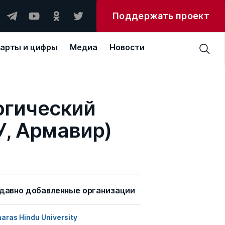
Поддержать проект
арты и цифры
Медиа
Новости
огический
У, Армавир)
давно добавленные организации
aras Hindu University