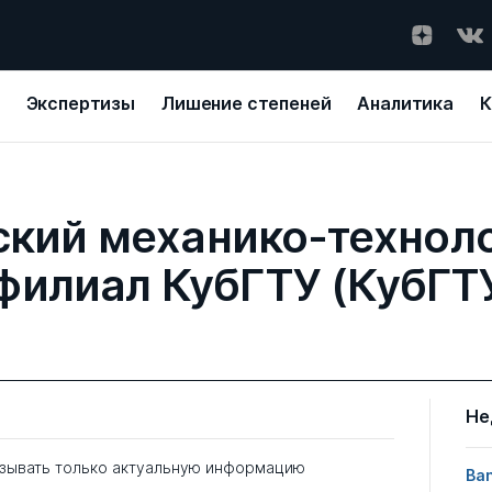
Экспертизы
Лишение степеней
Аналитика
К
кий механико-технол
 филиал КубГТУ (КубГТ
Не
зывать только актуальную информацию
Ban