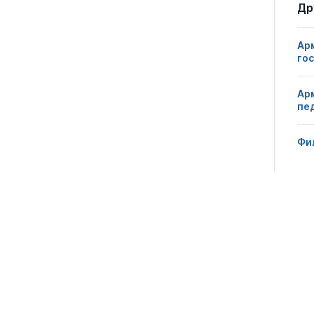
Др
0
0
3
Ар
го
0
0
1
Ар
пе
0
0
2
Фи