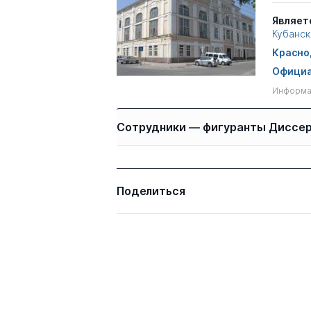
Являет
Кубанск
Красно
Официа
Информац
Сотрудники — фигуранты Диссе
Имя
Степень
Поделиться
Семенов Александр
д.ист.н.
Альбертович
Поливина Марина
к.ист.н.
Анатольевна
Зуева (Карлова)
к.тех.н.