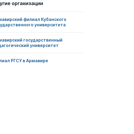
угие организации
мавирский филиал Кубанского
сударственного университета
мавирский государственный
дагогический университет
лиал РГСУ в Армавире