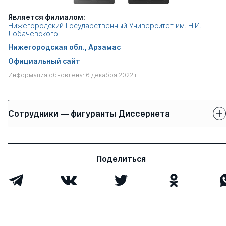
Является филиалом:
Нижегородский Государственный Университет им. Н.И.
Лобачевского
Нижегородская обл., Арзамас
Официальный сайт
Информация обновлена: 6 декабря 2022 г.
Сотрудники — фигуранты Диссернета
Защиты сотрудников
Имя
Степень
свои
чужие
Поделиться
Зотова Татьяна
к.пед.н.
1
0
Александровна
Всего 1