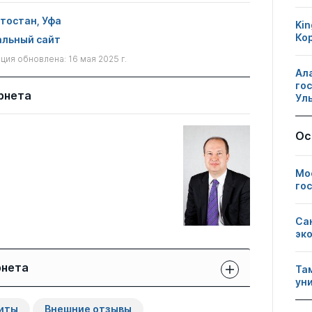
тостан, Уфа
Kin
Ко
льный сайт
ия обновлена: 16 мая 2025 г.
Ал
го
рнета
Ул
Ос
Мо
го
Са
эк
рнета
Та
ун
Защиты сотрудников:
Публикации
Другие
иты
Внешние отзывы
свои