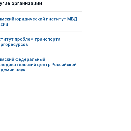
угие организации
имский юридический институт МВД
ссии
ститут проблем транспорта
ергоресурсов
имский федеральный
следовательский центр Российской
адемии наук