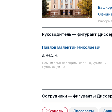
Башкор
Официа
Информац
Руководитель — фигурант Диссе
Павлов Валентин Николаевич
д.мед. н.
Сомнительные защиты: свои - 0, чужие - 2
Публикации - 0
Сотрудники — фигуранты Диссе
Журналы
Диссоветы
Защ
Имя
Степень