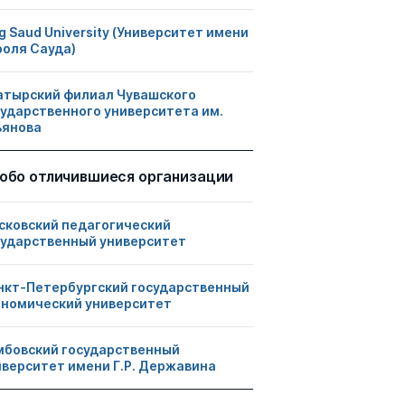
g Saud University (Университет имени
роля Сауда)
атырский филиал Чувашского
сударственного университета им.
ьянова
обо отличившиеся организации
сковский педагогический
сударственный университет
нкт-Петербургский государственный
ономический университет
мбовский государственный
иверситет имени Г.Р. Державина