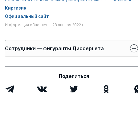
Киргизия
Официальный сайт
Информация обновлена: 28 января 2022 г.
Сотрудники — фигуранты Диссернета
Защиты сотрудников
Имя
Степень
свои
чужие
Поделиться
Артыкбаева Гульмира
к.э.н.
1
0
Шайкыдиновна
Всего 1