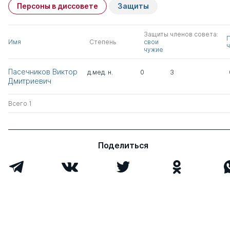
Персоны в диссовете
Защиты
Защиты членов совета:
Имя
Степень
свои
ч
чужие
Пасечников Виктор
д.мед. н.
0
3
Дмитриевич
Всего 1
Поделиться