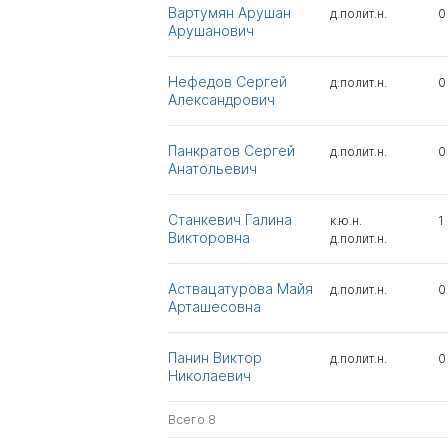
Вартумян Арушан
д.полит.н.
0
Арушанович
Нефедов Сергей
д.полит.н.
0
Александрович
Панкратов Сергей
д.полит.н.
0
Анатольевич
Станкевич Галина
к.ю.н.
1
Викторовна
д.полит.н.
Аствацатурова Майя
д.полит.н.
0
Арташесовна
Панин Виктор
д.полит.н.
0
Николаевич
Всего 8