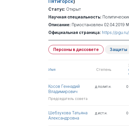
Пятигорск
)
Статус:
Открыт
Научная специальность:
Политически
Описание:
Приостановлен 02.04.2019 №
Официальная страница:
https://pgu.ru
Персоны в диссовете
Защиты
Имя
Степень
Косов Геннадий
д.полит.н.
0
Владимирович
Председатель совета
Шебзухова Татьяна
д.ист.н.
0
Александровна