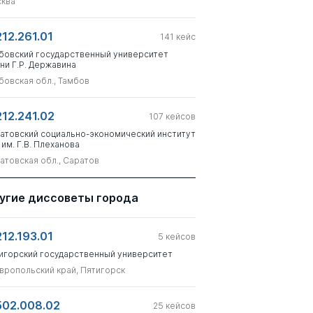
ква
212.261.01
141
кейс
бовский государственный университет
ни Г.Р. Державина
бовская обл., Тамбов
212.241.02
107
кейсов
атовский социально-экономический институт
 им. Г.В. Плеханова
атовская обл., Саратов
угие диссоветы города
212.193.01
5
кейсов
игорский государственный университет
вропольский край, Пятигорск
502.008.02
25
кейсов