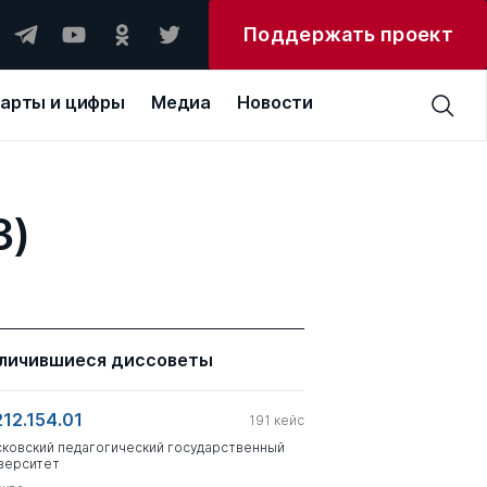
Поддержать проект
арты и цифры
Медиа
Новости
3)
личившиеся диссоветы
212.154.01
191
кейс
ковский педагогический государственный
верситет