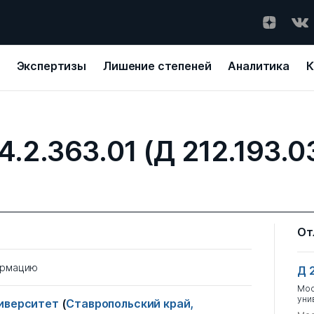
Экспертизы
Лишение степеней
Аналитика
К
4.2.363.01 (Д 212.193.0
От
ормацию
Д 
Мос
уни
ниверситет
(
Ставропольский край,