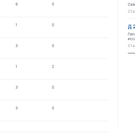
9
0
Сев
Ста
1
0
Д 
Пят
исс
3
0
Ста
1
2
3
0
3
0