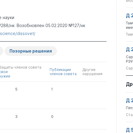
Мос
Д 
е науки
Там
288/нк. Возобновлен 05.02.2020 №127/нк
име
/science/dissovet/
Там
Д 
Позорные решения
Сар
РЭУ
Защиты членов совета:
Сар
Публикации
Другие
свои
членов совета
нарушения
чужие
Др
5
1
Д 
Пят
Ста
3
0
Д 