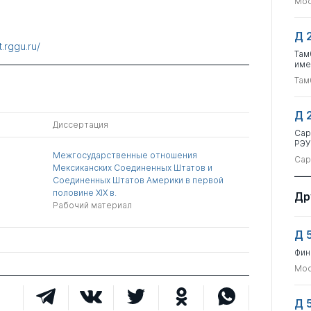
Мос
Д 
t.rggu.ru/
Там
име
Там
Д 
Диссертация
Сар
РЭУ
Межгосударственные отношения
Сар
Мексиканских Соединенных Штатов и
Соединенных Штатов Америки в первой
половине XIX в.
Др
Рабочий материал
Д 
Фин
Мос
Д 