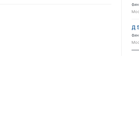
Фин
Мос
Д 
Фин
Мос