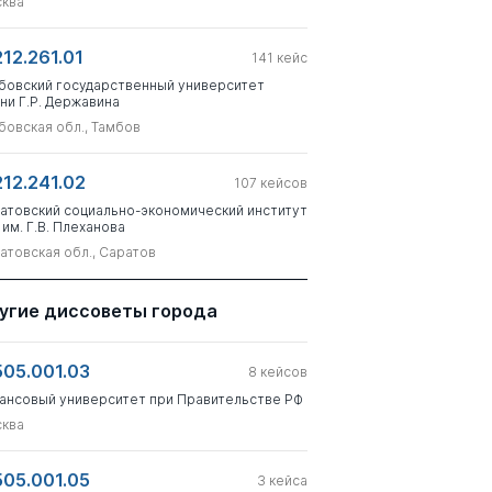
ква
212.261.01
141
кейс
бовский государственный университет
ни Г.Р. Державина
бовская обл., Тамбов
212.241.02
107
кейсов
атовский социально-экономический институт
 им. Г.В. Плеханова
атовская обл., Саратов
угие диссоветы города
505.001.03
8
кейсов
ансовый университет при Правительстве РФ
ква
505.001.05
3
кейса