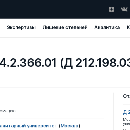
Экспертизы
Лишение степеней
Аналитика
К
4.2.366.01 (Д 212.198.0
От
ормацию
Д 
Мос
уни
манитарный университет
(
Москва
)