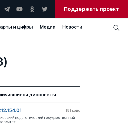
Поддержать проект
арты и цифры
Медиа
Новости
3)
личившиеся диссоветы
212.154.01
191
кейс
ковский педагогический государственный
верситет