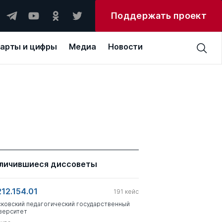
Поддержать проект
арты и цифры
Медиа
Новости
личившиеся диссоветы
212.154.01
191
кейс
ковский педагогический государственный
верситет