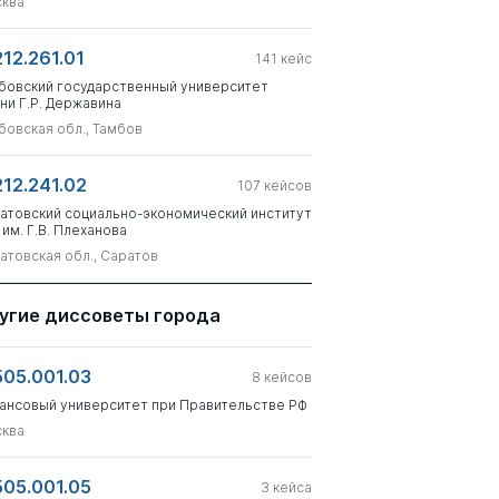
ква
212.261.01
141
кейс
бовский государственный университет
ни Г.Р. Державина
бовская обл., Тамбов
212.241.02
107
кейсов
атовский социально-экономический институт
 им. Г.В. Плеханова
атовская обл., Саратов
угие диссоветы города
505.001.03
8
кейсов
ансовый университет при Правительстве РФ
ква
505.001.05
3
кейса