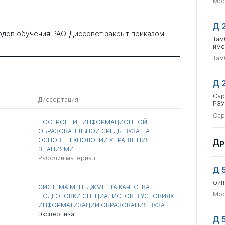
Мос
Д 
одов обучения РАО. Диссовет закрыт приказом
Там
име
Там
Д 
Сар
Диссертация
РЭУ
Сар
ПОСТРОЕНИЕ ИНФОРМАЦИОННОЙ
ОБРАЗОВАТЕЛЬНОЙ СРЕДЫ ВУЗА НА
ОСНОВЕ ТЕХНОЛОГИЙ УПРАВЛЕНИЯ
Др
ЗНАНИЯМИ
Рабочий материал
Д 
Фин
СИСТЕМА МЕНЕДЖМЕНТА КАЧЕСТВА
Мос
ПОДГОТОВКИ СПЕЦИАЛИСТОВ В УСЛОВИЯХ
ИНФОРМАТИЗАЦИИ ОБРАЗОВАНИЯ ВУЗА
Экспертиза
Д 