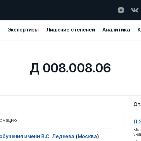
Экспертизы
Лишение степеней
Аналитика
К
Д 008.008.06
От
ормацию
Д 
Мос
уни
обучения имени В.С. Леднева
(
Москва
)