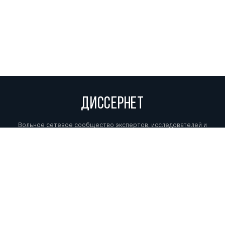
ДИССЕРНЕТ
Вольное сетевое сообщество экспертов, исследователей и
репортеров, посвящающих свой труд разоблачениям мошенников,
фальсификаторов и лжецов. Пишите нам на
info@dissernet.org.
Поддержать проект
МЫ В СОЦСЕТЯХ