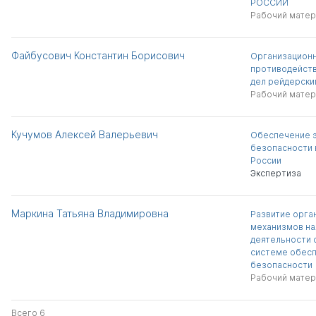
РОССИИ
Рабочий матер
Файбусович Константин Борисович
Организацион
противодейств
дел рейдерски
Рабочий матер
Кучумов Алексей Валерьевич
Обеспечение 
безопасности 
России
Экспертиза
Маркина Татьяна Владимировна
Развитие орга
механизмов н
деятельности 
системе обесп
безопасности
Рабочий матер
Всего 6