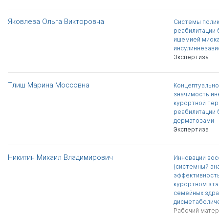
Яковлева Ольга Викторовна
Системы полик
реабилитации 
ишемией миока
инсулиннезави
Экспертиза
Тлиш Марина Моссовна
Концептуально
значимость ин
курортной тер
реабилитации 
дерматозами
Экспертиза
Никитин Михаил Владимирович
Инновации вос
(системный ан
эффективность
курортном эта
семейных здра
дисметаболиче
Рабочий матер