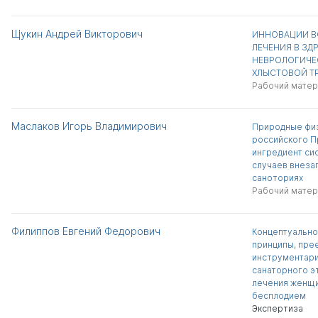
Щукин Андрей Викторович
ИННОВАЦИИ В
ЛЕЧЕНИЯ В ЗД
НЕВРОЛОГИЧЕ
ХЛЫСТОВОЙ Т
Рабочий матер
Маслаков Игорь Владимирович
Природные фи
российского П
ингредиент си
случаев внеза
саноториях
Рабочий матер
Филиппов Евгений Федорович
Концептуально
принципы, пре
инструментари
санаторного э
лечения женщи
бесплодием
Экспертиза