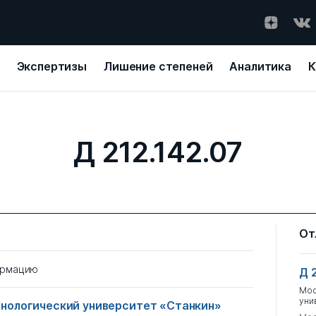
Экспертизы
Лишение степеней
Аналитика
К
Д 212.142.07
От
ормацию
Д 
Мос
уни
нологический университет «Станкин»