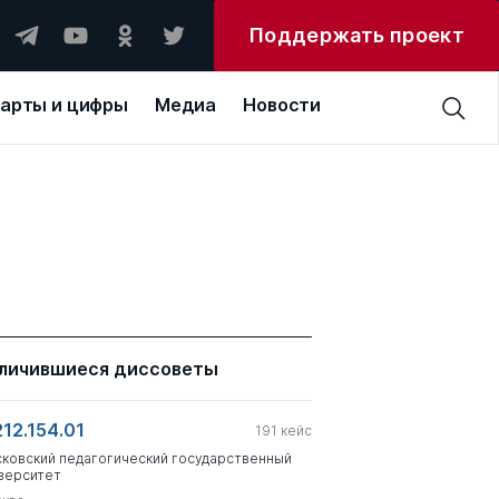
Поддержать проект
арты и цифры
Медиа
Новости
личившиеся диссоветы
212.154.01
191
кейс
ковский педагогический государственный
верситет