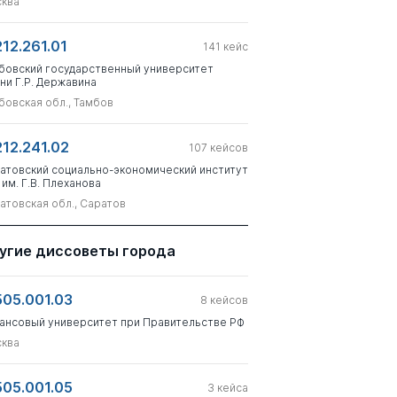
ква
212.261.01
141
кейс
бовский государственный университет
ни Г.Р. Державина
бовская обл., Тамбов
212.241.02
107
кейсов
атовский социально-экономический институт
 им. Г.В. Плеханова
атовская обл., Саратов
угие диссоветы города
505.001.03
8
кейсов
ансовый университет при Правительстве РФ
ква
505.001.05
3
кейса