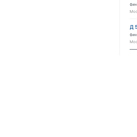
Фин
Мос
Д 
Фин
Мос