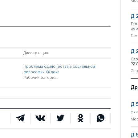
Мос
Д 
Там
име
Там
Д 
Диссертация
Сар
РЭУ
Проблема одиночества в социальной
Сар
философии XX века
Рабочий материал
Др
Д 
Фин
Мос
Д 