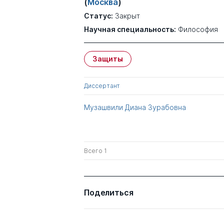
(
Москва
)
Статус:
Закрыт
Научная специальность:
Философия
Защиты
Диссертант
Музашвили Диана Зурабовна
Всего 1
Поделиться