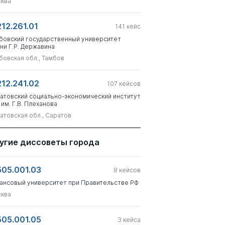
ква
212.261.01
141
кейс
бовский государственный университет
ни Г.Р. Державина
бовская обл., Тамбов
212.241.02
107
кейсов
атовский социально-экономический институт
 им. Г.В. Плеханова
атовская обл., Саратов
угие диссоветы города
505.001.03
8
кейсов
ансовый университет при Правительстве РФ
ква
505.001.05
3
кейса