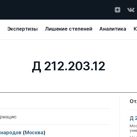
Экспертизы
Лишение степеней
Аналитика
К
Д 212.203.12
От
ормацию
Д 
Мос
уни
 народов
(
Москва
)