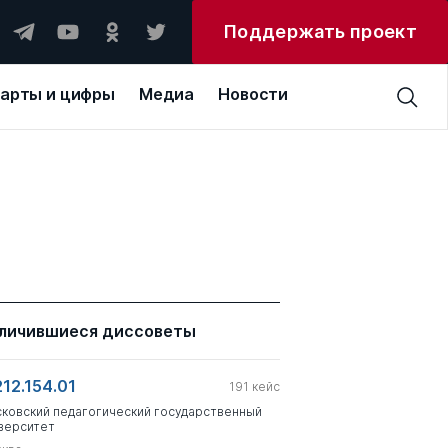
Поддержать проект
арты и цифры
Медиа
Новости
личившиеся диссоветы
212.154.01
191
кейс
ковский педагогический государственный
верситет