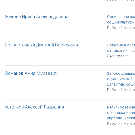
Жукова Ирина Александровна
Социальная ад
социокультурн
Рабочий матер
Беспарточный Дмитрий Борисович
Доверие в сис
отношений нас
Экспертиза
Османов Амир Мусаевич
Этносоциальны
студенческой 
Дагестан: соц
Рабочий матер
Котелков Алексей Лаврович
Регулирование
организационн
управленчески
Рабочий матер