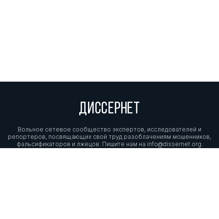
ДИССЕРНЕТ
Вольное сетевое сообщество экспертов, исследователей и
репортеров, посвящающих свой труд разоблачениям мошенников,
фальсификаторов и лжецов. Пишите нам на
info@dissernet.org.
Поддержать проект
МЫ В СОЦСЕТЯХ