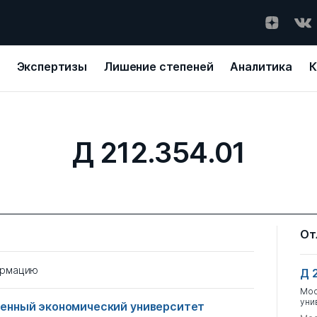
Экспертизы
Лишение степеней
Аналитика
К
Д 212.354.01
От
ормацию
Д 
Мос
уни
енный экономический университет