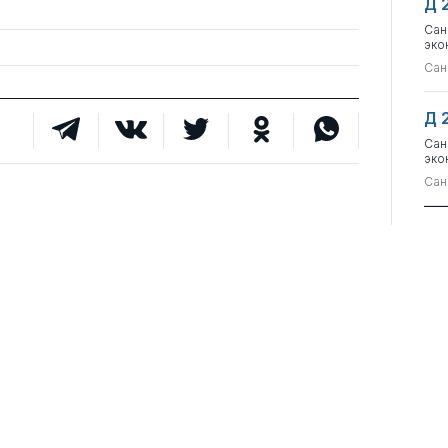
Д 
Сан
эко
Сан
Д 
Сан
эко
Сан