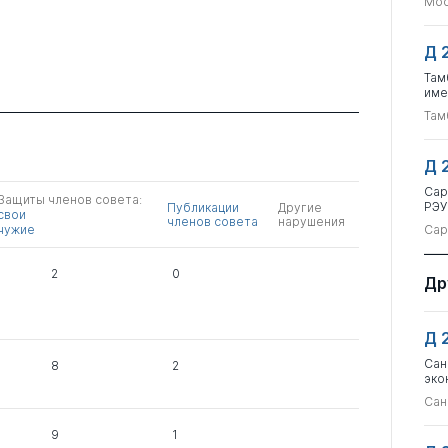
Мос
Д 
Там
име
Там
Д 
Сар
Защиты членов совета:
РЭУ
Публикации
Другие
свои
членов совета
нарушения
чужие
Сар
2
0
Др
Д 
Сан
8
2
эко
Сан
9
1