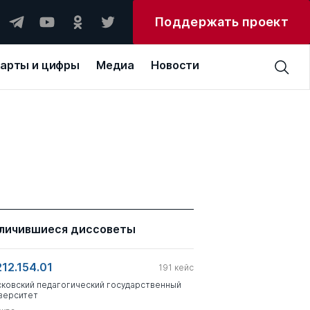
Поддержать проект
арты и цифры
Медиа
Новости
личившиеся диссоветы
212.154.01
191
кейс
ковский педагогический государственный
верситет