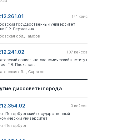
ква
212.261.01
141
кейс
бовский государственный университет
ни Г.Р. Державина
бовская обл., Тамбов
212.241.02
107
кейсов
атовский социально-экономический институт
 им. Г.В. Плеханова
атовская обл., Саратов
угие диссоветы города
212.354.02
0
кейсов
кт-Петербургский государственный
номический университет
кт-Петербург