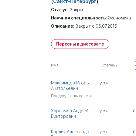
(
Санкт-Петербург
)
Статус:
Закрыт
Научная специальность:
Экономика
Описание:
Закрыт с 06.07.2016
Персоны в диссовете
Имя
Степень
Максимцев Игорь
д.э.н.
1
Анатольевич
Председатель совета
Харламов Андрей
д.э.н.
0
Викторович
Карлик Александр
д.э.н.
0