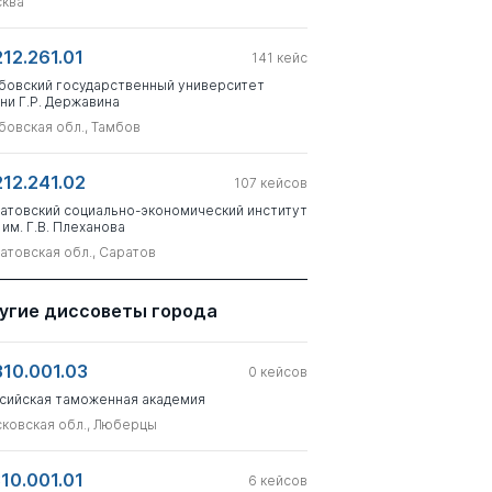
ква
212.261.01
141
кейс
бовский государственный университет
ни Г.Р. Державина
бовская обл., Тамбов
212.241.02
107
кейсов
атовский социально-экономический институт
 им. Г.В. Плеханова
атовская обл., Саратов
угие диссоветы города
310.001.03
0
кейсов
сийская таможенная академия
ковская обл., Люберцы
310.001.01
6
кейсов