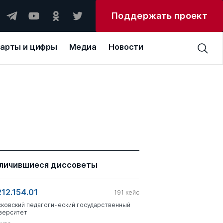
Поддержать проект
арты и цифры
Медиа
Новости
личившиеся диссоветы
212.154.01
191
кейс
ковский педагогический государственный
верситет