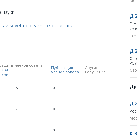
Мос
 науки
Д 
Там
stav-soveta-po-zashhite-dissertaczij-
име
Там
Д 
Сар
РЭУ
Защиты членов совета:
Публикации
Другие
свои
Сар
членов совета
нарушения
чужие
Др
5
0
Д 
2
0
Рос
Мос
2
0
К 