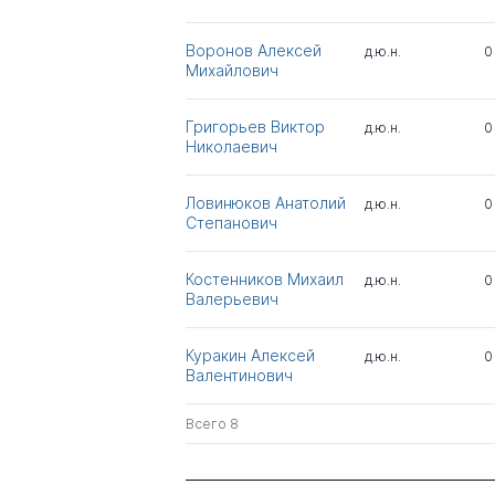
Воронов Алексей
д.ю.н.
0
Михайлович
Григорьев Виктор
д.ю.н.
0
Николаевич
Ловинюков Анатолий
д.ю.н.
0
Степанович
Костенников Михаил
д.ю.н.
0
Валерьевич
Куракин Алексей
д.ю.н.
0
Валентинович
Всего 8