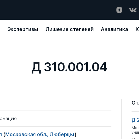
Экспертизы
Лишение степеней
Аналитика
К
Д 310.001.04
От
ормацию
Д 
Мос
уни
ия
(
Московская обл., Люберцы
)