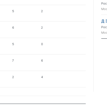
Рос
Мос
5
2
Д 
Рос
6
2
Мос
5
0
7
6
2
4