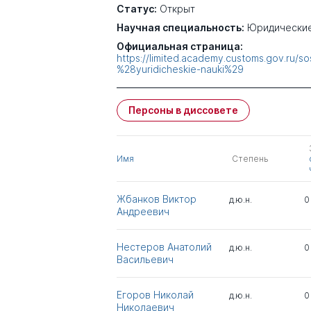
Статус:
Открыт
Научная специальность:
Юридические
Официальная страница:
https://limited.academy.customs.gov.ru/so
%28yuridicheskie-nauki%29
Персоны в диссовете
Имя
Степень
Жбанков Виктор
д.ю.н.
0
Андреевич
Нестеров Анатолий
д.ю.н.
0
Васильевич
Егоров Николай
д.ю.н.
0
Николаевич