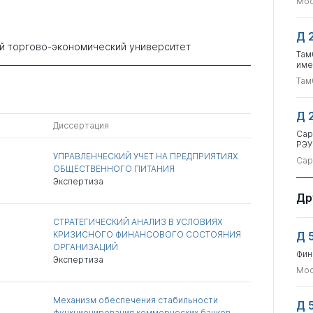
Мос
Д 
й торгово-экономический университет
Там
име
Там
Д 
Диссертация
Сар
РЭУ
УПРАВЛЕНЧЕСКИЙ УЧЕТ НА ПРЕДПРИЯТИЯХ
Сар
ОБЩЕСТВЕННОГО ПИТАНИЯ
Экспертиза
Др
СТРАТЕГИЧЕСКИЙ АНАЛИЗ В УСЛОВИЯХ
КРИЗИСНОГО ФИНАНСОВОГО СОСТОЯНИЯ
Д 
ОРГАНИЗАЦИЙ
Фин
Экспертиза
Мос
Механизм обеспечения стабильности
Д 
функционирования коммерческих банков