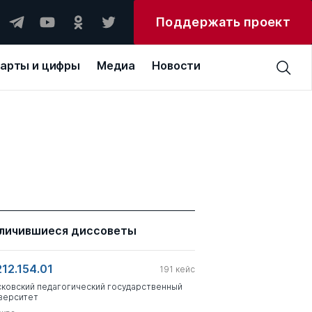
Поддержать проект
арты и цифры
Медиа
Новости
личившиеся диссоветы
212.154.01
191
кейс
ковский педагогический государственный
верситет