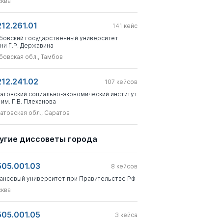
ква
212.261.01
141
кейс
бовский государственный университет
ни Г.Р. Державина
бовская обл., Тамбов
212.241.02
107
кейсов
атовский социально-экономический институт
 им. Г.В. Плеханова
атовская обл., Саратов
угие диссоветы города
505.001.03
8
кейсов
ансовый университет при Правительстве РФ
ква
505.001.05
3
кейса