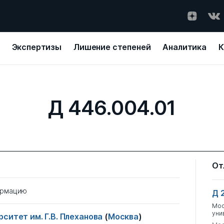
Экспертизы
Лишение степеней
Аналитика
К
Д 446.004.01
От
ормацию
Д 
Мос
уни
ситет им. Г.В. Плеханова
(
Москва
)