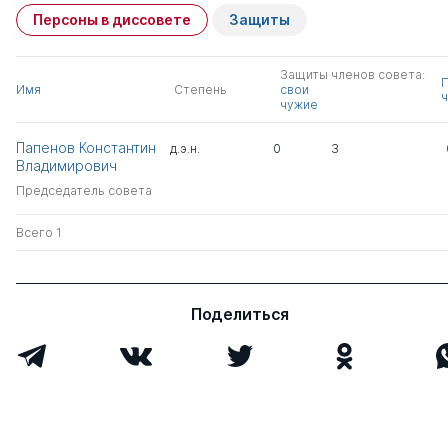
Персоны в диссовете
Защиты
Защиты членов совета:
Имя
Степень
свои
ч
чужие
Папенов Константин
д.э.н.
0
3
Владимирович
Председатель совета
Всего 1
Поделиться