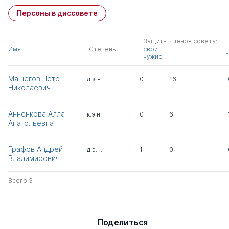
Персоны в диссовете
Защиты членов совета:
Имя
Степень
свои
ч
чужие
Машегов Петр
д.э.н.
0
16
Николаевич
Анненкова Алла
к.э.н.
0
6
Анатольевна
Графов Андрей
д.э.н.
1
0
Владимирович
Всего 3
Поделиться