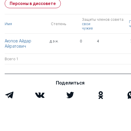
Персоны в диссовете
Защиты членов совета:
Имя
Степень
свои
ч
чужие
Аюпов Айдар
д.э.н.
0
4
Айратович
Всего 1
Поделиться