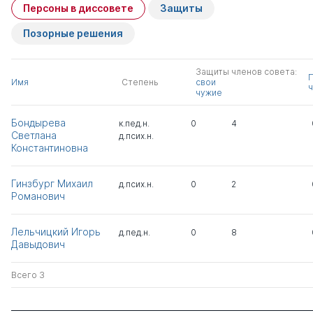
Персоны в диссовете
Защиты
Позорные решения
Защиты членов совета:
Имя
Степень
свои
ч
чужие
Бондырева
к.пед.н.
0
4
Светлана
д.псих.н.
Константиновна
Гинзбург Михаил
д.псих.н.
0
2
Романович
Лельчицкий Игорь
д.пед.н.
0
8
Давыдович
Всего 3