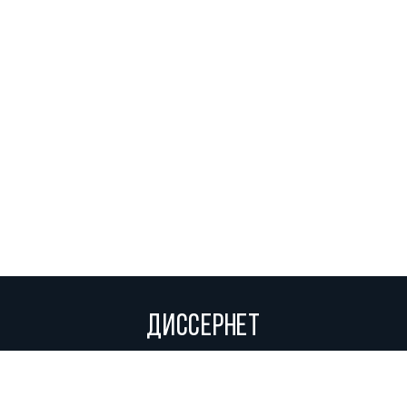
ДИССЕРНЕТ
Вольное сетевое сообщество экспертов, исследователей и
репортеров, посвящающих свой труд разоблачениям мошенников,
фальсификаторов и лжецов. Пишите нам на
info@dissernet.org.