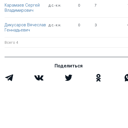
Карамаев Сергей
д.с.-х.н.
0
7
Владимирович
Дикусаров Вячеслав
д.с.-х.н.
0
3
Геннадьевич
Всего 4
Поделиться