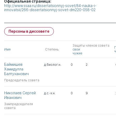
Официальная страница:
http://www.ssaa.ru/dissertatsionnyj-sovet/84-nauka-i-
innovatsii/266-dissertatsionnyj-sovet-dm220-058-02
Персоны в диссовете
Защиты членов совета:
Имя
Степень
свои
ч
чужие
Баймишев
д.биолог.н.
0
2
Хамидулла
Балтуханович
Председатель совета
Николаев Сергей
д.с.-х.н.
0
9
Иванович
Зампредседателя
совета