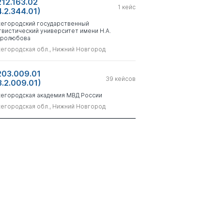
212.163.02
1
кейс
4.2.344.01)
егородский государственный
гвистический университет имени Н.А.
ролюбова
егородская обл., Нижний Новгород
203.009.01
39
кейсов
3.2.009.01)
егородская академия МВД России
егородская обл., Нижний Новгород