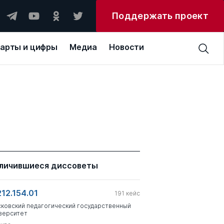
Поддержать проект
арты и цифры
Медиа
Новости
личившиеся диссоветы
212.154.01
191
кейс
ковский педагогический государственный
верситет