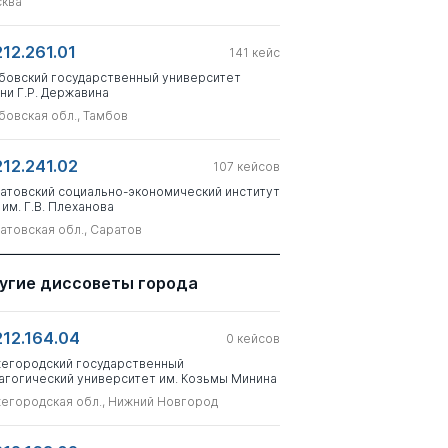
ква
212.261.01
141
кейс
бовский государственный университет
ни Г.Р. Державина
бовская обл., Тамбов
212.241.02
107
кейсов
атовский социально-экономический институт
 им. Г.В. Плеханова
атовская обл., Саратов
угие диссоветы города
212.164.04
0
кейсов
егородский государственный
агогический университет им. Козьмы Минина
егородская обл., Нижний Новгород