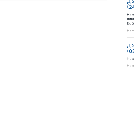
Д 
(2
Ниж
лин
Доб
Ниж
Д 
(0
Ниж
Ниж