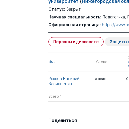
университет
(
Нижегородская обл
Статус:
Закрыт
Научная специальность:
Педагогика, 
Официальная страница:
https://www.n
Персоны в диссовете
Защиты
Имя
Степень
Рыжов Василий
д.псих.н.
0
Васильевич
Всего 1
Поделиться