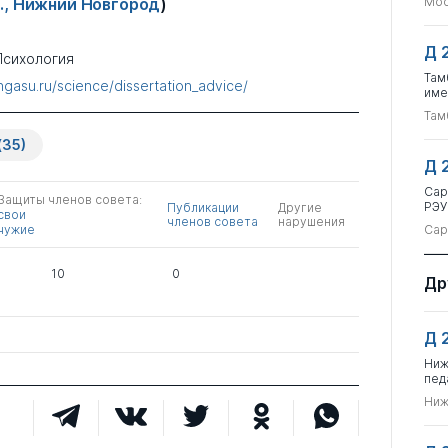
., Нижний Новгород
)
Мос
Д 
Психология
Там
ngasu.ru/science/dissertation_advice/
име
Там
(35)
Д 
Сар
Защиты членов совета:
РЭУ
Публикации
Другие
свои
членов совета
нарушения
чужие
Сар
10
0
Др
Д 
Ниж
пед
Ниж