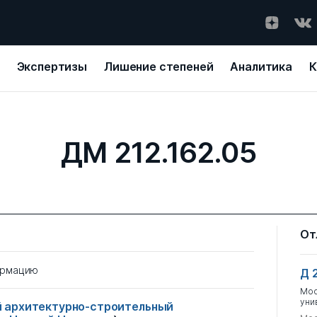
Экспертизы
Лишение степеней
Аналитика
К
ДМ 212.162.05
От
ормацию
Д 
Мос
уни
 архитектурно-строительный