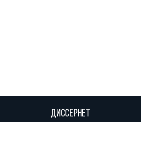
ДИССЕРНЕТ
Вольное сетевое сообщество экспертов, исследователей и
репортеров, посвящающих свой труд разоблачениям мошенников,
фальсификаторов и лжецов. Пишите нам на
info@dissernet.org.