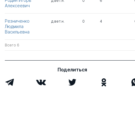
Родин Игорь
д.вет.н.
0
6
Алексеевич
Резниченко
д.вет.н.
0
4
Людмила
Васильевна
Всего 6
Поделиться