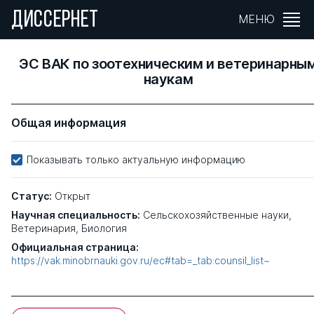
ДИССЕРНЕТ
МЕНЮ
ЭС ВАК по зоотехническим и ветеринарны
наукам
Общая информация
Показывать только актуальную информацию
Статус:
Открыт
Научная специальность:
Сельскохозяйственные науки,
Ветеринария, Биология
Официальная страница:
https://vak.minobrnauki.gov.ru/ec#tab=_tab:counsil_list~