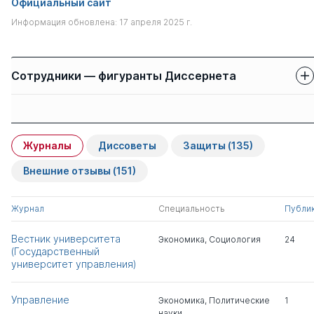
Официальный сайт
Информация обновлена: 17 апреля 2025 г.
Сотрудники — фигуранты Диссернета
Защиты сотрудников
Имя
Степень
свои
чужие
Журналы
Диссоветы
Защиты
(135)
Афанасьев Валентин
д.э.н.
0
4
Яковлевич
Внешние отзывы
(151)
Антонов Виктор
д.э.н.
0
5
Журнал
Специальность
Публи
Глебович
Вестник университета
Экономика
,
Социология
24
(Государственный
Гатауллин Тимур
д.э.н.
0
1
университет управления)
Малютович
Управление
Экономика
,
Политические
1
Чумакова Елена
к.э.н.
1
0
науки