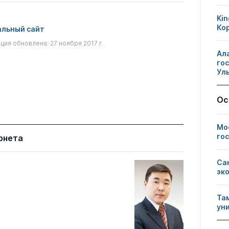
Kin
Ко
льный сайт
ия обновлена: 27 ноября 2017 г.
Ал
го
Ул
Ос
Мо
го
рнета
Са
эк
Та
ун