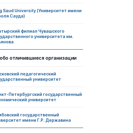
g Saud University (Университет имени
роля Сауда)
атырский филиал Чувашского
сударственного университета им.
ьянова
обо отличившиеся организации
сковский педагогический
сударственный университет
нкт-Петербургский государственный
ономический университет
мбовский государственный
иверситет имени Г.Р. Державина