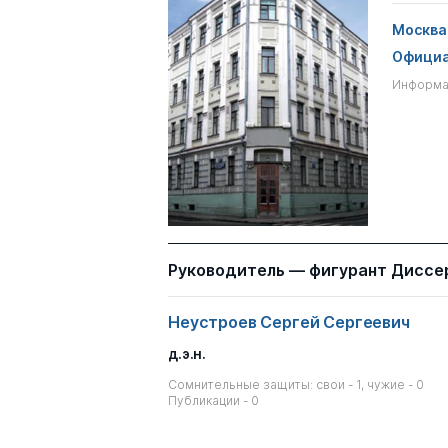
Москва
Официа
Информац
Руководитель — фигурант Диссе
Неустроев Сергей Сергеевич
д.э.н.
Сомнительные защиты: свои - 1, чужие - 0
Публикации - 0