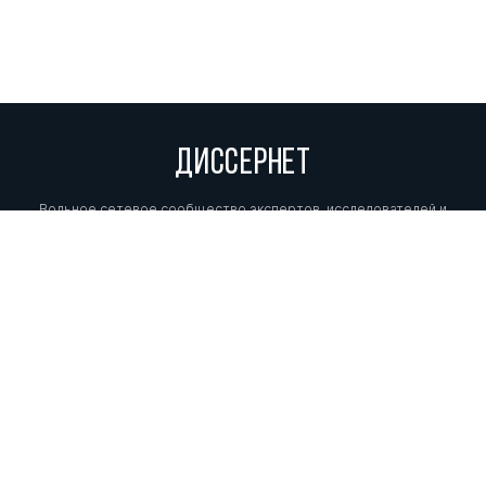
ДИССЕРНЕТ
Вольное сетевое сообщество экспертов, исследователей и
репортеров, посвящающих свой труд разоблачениям мошенников,
фальсификаторов и лжецов. Пишите нам на
info@dissernet.org.
Поддержать проект
МЫ В СОЦСЕТЯХ
© Вольное сетевое сообщество
«Диссернет». 2013—2026