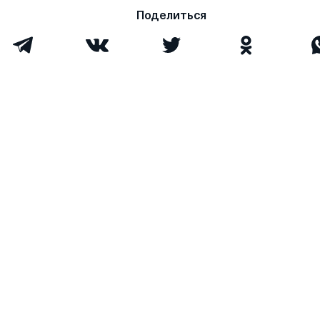
Руслановна
Поделиться
Болокова Мариэтта
к.филос.н.
1
0
Аскарбиевна
Задорожная Людмила
д.э.н.
0
10
Ивановна
Бзегежева Лариса
к.филол.н.
0
0
Казбековна
Козлов Роман
к.пед.н.
0
0
Сергеевич
Всего 10