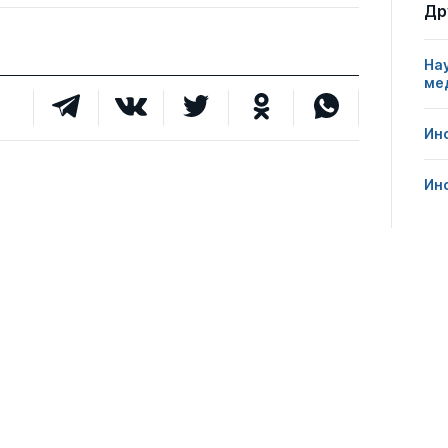
Др
1
0
0
На
ме
0
16
0
Ин
Ин
0
7
0
0
11
0
1
1
0
1
0
2