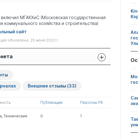
Kin
Ко
г включил МГАКХиС (Московская государственная
я коммунального хозяйства и строительства)
льный сайт
Ал
го
ия обновлена: 25 июня 2023 г.
Ул
рнета
Ос
Защиты сотрудников:
Публикации
Другие
иты
свои
Мо
сотрудников
нарушения
чужие
го
урналах
Внешние отзывы
(33)
0
3
0
Са
ность
Публикации
Персоны РК
эк
0
4
0
а
,
Технические
0
1
Та
ун
0
1
0