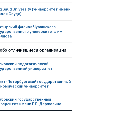
g Saud University (Университет имени
роля Сауда)
атырский филиал Чувашского
сударственного университета им.
ьянова
обо отличившиеся организации
сковский педагогический
сударственный университет
нкт-Петербургский государственный
ономический университет
мбовский государственный
иверситет имени Г.Р. Державина