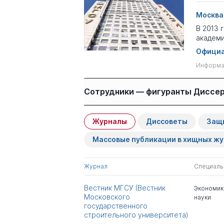
Москва
В 2013 
академи
Официа
Информац
Сотрудники — фигуранты Диссе
Журналы
Диссоветы
Защ
Имя
Степень
Массовые публикации в хищных ж
Луняков Михаил
к.э.н.
Александрович
Журнал
Специаль
Лукманова Инесса
д.э.н.
Вестник МГСУ (Вестник
Экономик
Галеевна
Московского
науки
государственного
строительного университета)
Касьянов Виталий
д.тех.н.