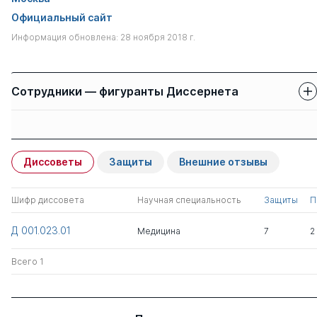
Официальный сайт
Информация обновлена: 28 ноября 2018 г.
Сотрудники — фигуранты Диссернета
Защиты сотрудников
Имя
Степень
свои
чужие
Диссоветы
Защиты
Внешние отзывы
Альбицкий Валерий
д.мед. н.
0
2
Юрьевич
Шифр диссовета
Научная специальность
Защиты
П
Модестов Арсений
д.мед. н.
0
2
Д 001.023.01
Медицина
7
2
Арсеньевич
Всего 1
Терлецкая Римма
д.мед. н.
0
1
Николаевна