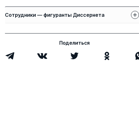
Сотрудники — фигуранты Диссернета
Защиты сотрудников
Имя
Степень
свои
чужие
Поделиться
Хачатурян Михаил
д.ист.н.
0
4
Владимирович
Сысоева Елена
к.э.н.
1
0
Васильевна
Яровова Татьяна
к.пед.н.
1
0
Викторовна
Всего 3