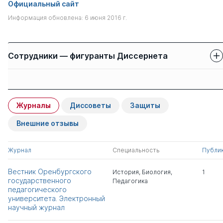
Официальный сайт
Информация обновлена: 6 июня 2016 г.
Сотрудники — фигуранты Диссернета
Защиты сотрудников
Имя
Степень
свои
чужие
Журналы
Диссоветы
Защиты
Ксенофонтова Алла
д.пед.н.
0
9
Николаевна
Внешние отзывы
Соколова Людмила
д.пед.н.
0
5
Журнал
Специальность
Публи
Борисовна
Вестник Оренбургского
История
,
Биология
,
1
государственного
Педагогика
Агеев Сергей
к.пед.н.
1
0
педагогического
Леонидович
университета. Электронный
научный журнал
Зотова Наталья
д.пед.н.
1
1