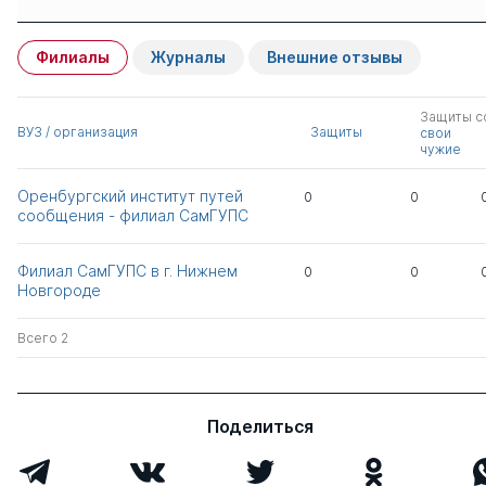
Имя
Степень
свои
чужие
Филиалы
Журналы
Внешние отзывы
Александрова
к.пед.н.
1
0
Екатерина
Валентиновна
Защиты с
ВУЗ / организация
Защиты
свои
чужие
Волов Вячеслав
д.соц.н.
0
2
Теодорович
д.физ.-мат.н.
Оренбургский институт путей
0
0
д.тех.н.
сообщения - филиал СамГУПС
д.э.н.
д.пед.н.
Филиал СамГУПС в г. Нижнем
0
0
Новгороде
Всего 2
Всего 2
Поделиться