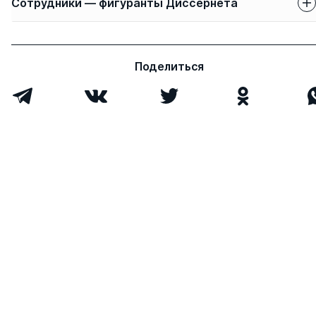
Сотрудники — фигуранты Диссернета
Защиты сотрудников
Имя
Степень
свои
чужие
Поделиться
Волков Сергей
д.э.н.
0
7
Денисович
Всего 1