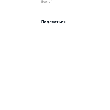
Всего 1
Шурухина Татьяна
к.пед.н.
Николаевна
Поделиться
Всего 3