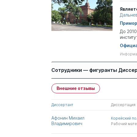
Являет
Дальне
Примор
До 2010
институ
Официа
Информац
Сотрудники — фигуранты Диссе
Внешние отзывы
Имя
Степень
Диссертант
Диссертация
Соболева Елена
к.биолог.н.
Васильевна
Афонин Михаил
Корейский по
Владимирович
Рабочий мат
Ключников Денис
к.биолог.н.
Александрович