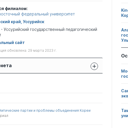
ся филиалом:
Kin
восточный федеральный университет
Ко
ский край, Уссурийск
 - Уссурийский государственный педагогический
Ал
т
го
Ул
льный сайт
ия обновлена: 29 марта 2023 г.
Ос
рнета
Мо
го
Защиты сотрудников:
Публикации
Другие
свои
сотрудников
нарушения
чужие
Са
эк
0
0
2
Та
литические партии и проблемы объединения Кореи
ун
ериал
0
0
3