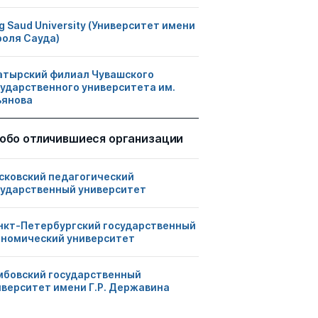
g Saud University (Университет имени
роля Сауда)
атырский филиал Чувашского
сударственного университета им.
ьянова
обо отличившиеся организации
сковский педагогический
сударственный университет
нкт-Петербургский государственный
ономический университет
мбовский государственный
иверситет имени Г.Р. Державина