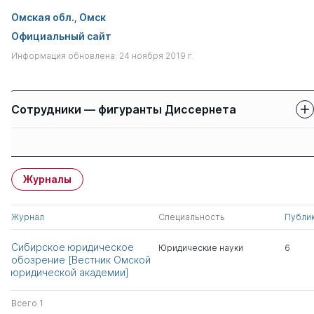
Омская обл., Омск
Официальный сайт
Информация обновлена: 24 ноября 2019 г.
Сотрудники — фигуранты Диссернета
Защиты сотрудников
Имя
Степень
свои
чужие
Журналы
Анохин Юрий
д.ю.н.
0
2
Васильевич
Журнал
Специальность
Публи
Немцова Наталья
к.э.н.
1
0
Сибирское юридическое
Юридические науки
6
Владиславовна
обозрение [Вестник Омской
юридической академии]
Валиулин Рустам
к.пед.н.
1
0
Рафаилович
Всего 1