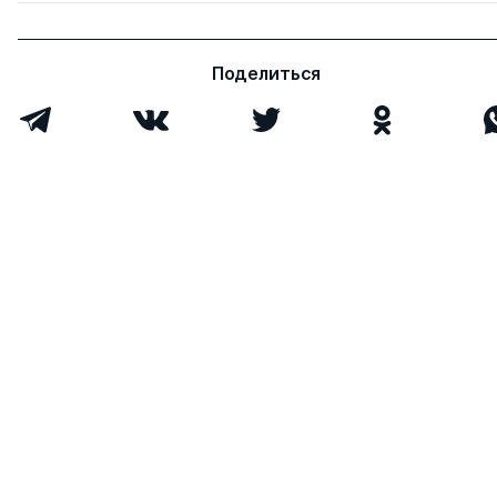
Бекетов Олег
д.ю.н.
0
0
Иванович
Поделиться
Всего 4