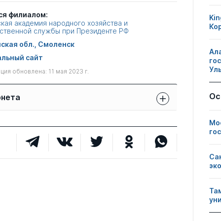
ся филиалом:
Kin
кая академия народного хозяйства и
Ко
ственной службы при Президенте РФ
ская обл., Смоленск
Ал
льный сайт
го
Ул
ия обновлена: 11 мая 2023 г.
Ос
рнета
Защиты сотрудников:
Мо
Публикации
Другие
свои
сотрудников
нарушения
го
чужие
1
0
0
Са
эк
1
0
0
Та
ун