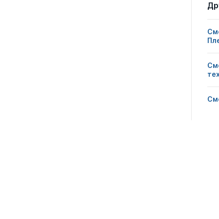
1
0
0
Др
Смо
1
0
0
Пл
См
1
0
0
те
См