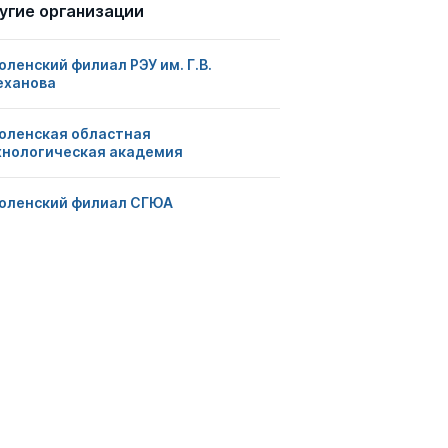
угие организации
ленский филиал РЭУ им. Г.В.
еханова
оленская областная
хнологическая академия
оленский филиал СГЮА