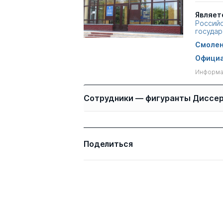
Являет
Российс
государ
Смолен
Официа
Информац
Сотрудники — фигуранты Диссе
Имя
Степень
Поделиться
Боханов Владимир
к.э.н.
Владимирович
Федоскин Николай
к.пед.н.
Николаевич