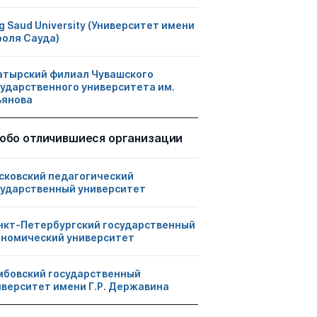
g Saud University (Университет имени
роля Сауда)
атырский филиал Чувашского
сударственного университета им.
ьянова
обо отличившиеся организации
сковский педагогический
сударственный университет
нкт-Петербургский государственный
ономический университет
мбовский государственный
иверситет имени Г.Р. Державина